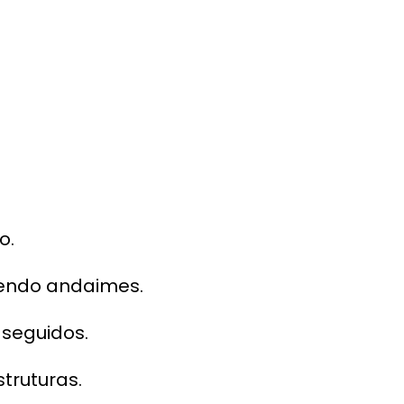
o.
vendo andaimes.
 seguidos.
struturas.