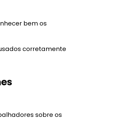
conhecer bem os
m usados corretamente
mes
balhadores sobre os