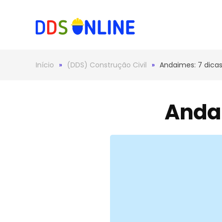
Skip to main content
Início
(DDS) Construção Civil
Andaimes: 7 dica
Andai