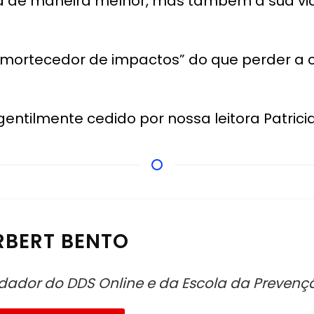
irá de maneira melhor, mas também a sua vi
“amortecedor de impactos” do que perder a
entilmente cedido por nossa leitora Patricia
RBERT BENTO
dador do DDS Online e da Escola da Prevençã