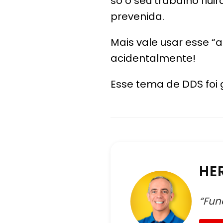
só o seu trabalho flu
prevenida.
Mais vale usar esse 
acidentalmente!
Esse tema de DDS foi g
HE
“Fun