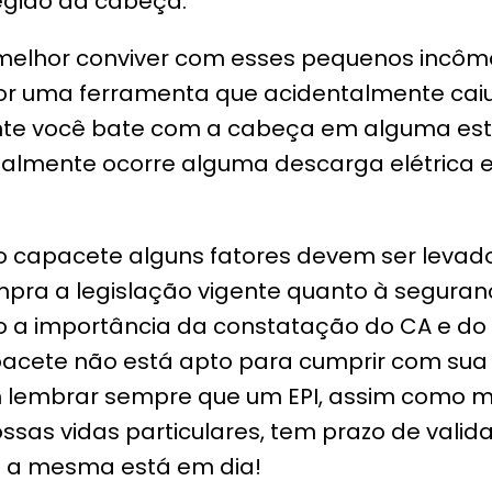
egião da cabeça.
melhor conviver com esses pequenos incôm
or uma ferramenta que acidentalmente caiu
e você bate com a cabeça em alguma estrut
almente ocorre alguma descarga elétrica e
o capacete alguns fatores devem ser levad
mpra a legislação vigente quanto à segura
o a importância da constatação do CA e do 
pacete não está apto para cumprir com sua
lembrar sempre que um EPI, assim como m
sas vidas particulares, tem prazo de valid
se a mesma está em dia!