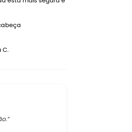
da está mais segura e
 cabeça
 C.
o.”