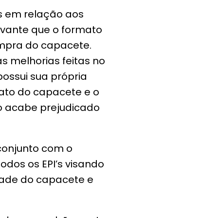
s em relação aos
vante que o formato
mpra do capacete.
s melhorias feitas no
ossui sua própria
ato do capacete e o
o acabe prejudicado
 conjunto com o
odos os EPI’s visando
dade do capacete e