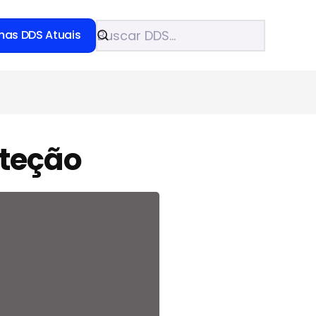
mas DDS Atuais
oteção