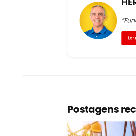
HE
“Fun
Ler
Postagens re