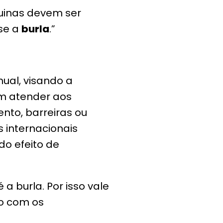
quinas devem ser
-se a
burla
.”
nual, visando a
em atender aos
nto, barreiras ou
s internacionais
do efeito de
a burla. Por isso vale
to com os