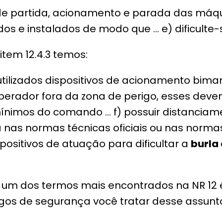
os de partida, acionamento e parada das má
dos e instalados de modo que … e) dificulte
item 12.4.3 temos:
utilizados dispositivos de acionamento bima
erador fora da zona de perigo, esses dev
mínimos do comando … f) possuir distanciame
a nas normas técnicas oficiais ou nas norma
spositivos de atuação para dificultar a
burla
 um dos termos mais encontrados na NR 12 é 
ogos de segurança você tratar desse assun