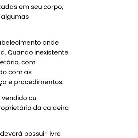
ixadas em seu corpo,
om algumas
tabelecimento onde
ta. Quando inexistente
etário, com
ado com as
nça e procedimentos.
 vendido ou
oprietário da caldeira
everá possuir livro