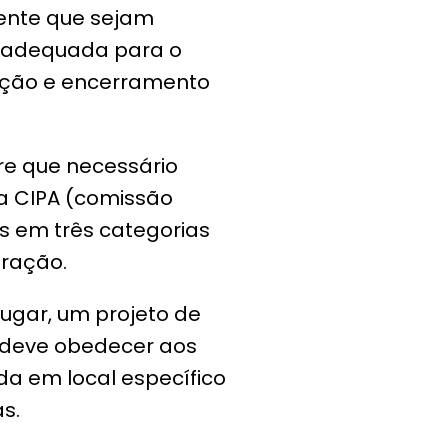
ente que sejam
inadequada para o
mação e encerramento
re que necessário
a CIPA (comissão
as em três categorias
eração.
ugar, um projeto de
e deve obedecer aos
da em local específico
s.