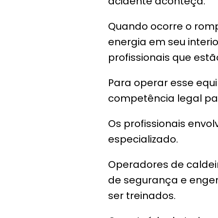
acidente aconteça.
Quando ocorre o romp
energia em seu interi
profissionais que estã
Para operar esse equi
competência legal par
Os profissionais envo
especializado.
Operadores de caldei
de segurança e engen
ser treinados.