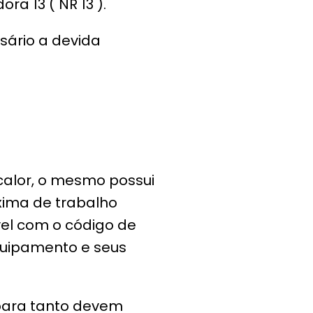
 13 ( NR 13 ).
sário a devida
calor, o mesmo possui
ima de trabalho
vel com o código de
equipamento e seus
 para tanto devem