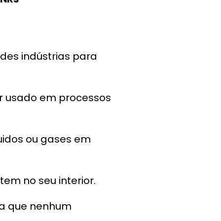
es indústrias para
ser usado em processos
uidos ou gases em
em no seu interior.
ara que nenhum