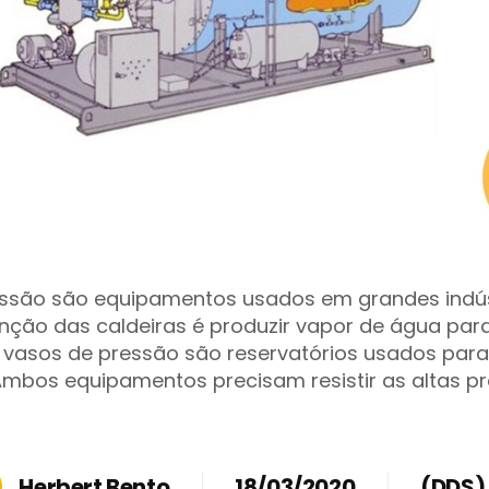
essão são equipamentos usados em grandes indús
 função das caldeiras é produzir vapor de água pa
s vasos de pressão são reservatórios usados par
Ambos equipamentos precisam resistir as altas p
Herbert Bento
18/03/2020
(DDS)