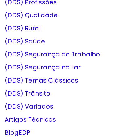
(DDS) Profissões
(DDS) Qualidade
(DDS) Rural
(DDS) Saúde
(DDS) Segurança do Trabalho
(DDS) Segurança no Lar
(DDS) Temas Clássicos
(DDS) Trânsito
(DDS) Variados
Artigos Técnicos
BlogEDP