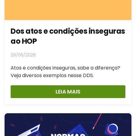
Dos atos e condições inseguras
ao HOP
29/06/2026
Atos e condições inseguras, sabe a diferença?
Veja diversos exemplos nesse DDS.
LEIA MAIS