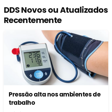
DDS Novos ou Atualizados
Recentemente
Pressão alta nos ambientes de
trabalho