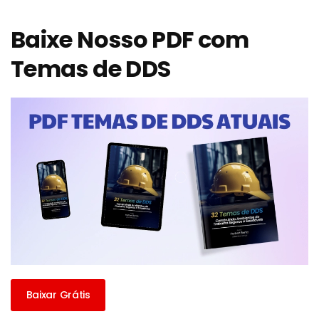
Baixe Nosso PDF com
Temas de DDS
Baixar Grátis