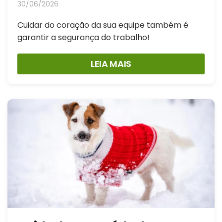
30/06/2026
Cuidar do coração da sua equipe também é
garantir a segurança do trabalho!
LEIA MAIS