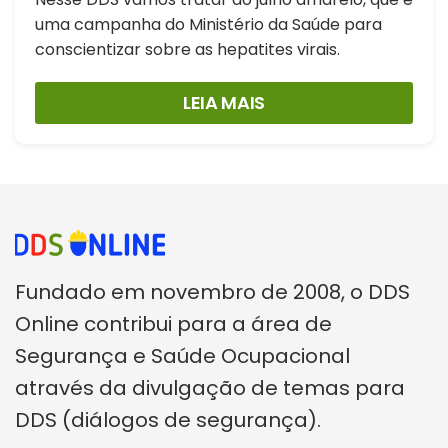
uma campanha do Ministério da Saúde para
conscientizar sobre as hepatites virais.
LEIA MAIS
Fundado em novembro de 2008, o DDS
Online contribui para a área de
Segurança e Saúde Ocupacional
através da divulgação de temas para
DDS (diálogos de segurança).