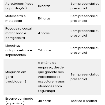
Agrotóxicos (nova
Semipresencial ou
16 horas
capacitação)
presencial
Motosserra e
Semipresencial ou
16 horas
motopoda
presencial
Roçadeira costal
Semipresencial ou
motorizada e
4 horas
presencial
derriçadeira
Máquinas
Semipresencial ou
autopropelidas e
24 horas
presencial
implementos
A critério da
empresa, desde
Máquinas em
que garanta aos
Semipresencial ou
geral
trabalhadores
presencial
(reciclagem)
executarem suas
atividades com
segurança
Espaço confinado
40 horas
Teórica e prática
(supervisor)