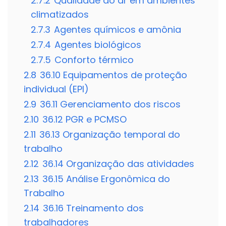
2.7.2
Qualidade do ar em ambientes
climatizados
2.7.3
Agentes químicos e amônia
2.7.4
Agentes biológicos
2.7.5
Conforto térmico
2.8
36.10 Equipamentos de proteção
individual (EPI)
2.9
36.11 Gerenciamento dos riscos
2.10
36.12 PGR e PCMSO
2.11
36.13 Organização temporal do
trabalho
2.12
36.14 Organização das atividades
2.13
36.15 Análise Ergonômica do
Trabalho
2.14
36.16 Treinamento dos
trabalhadores