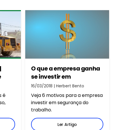
|
O que a empresa ganha
e
se investir em
segurança do trabalho?
16/03/2018 | Herbert Bento
s é
Veja 6 motivos para a empresa
so,
investir em segurança do
r
trabalho.
que os
 a
Ler Artigo