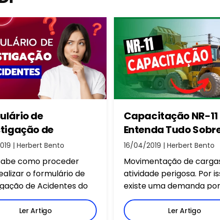
ulário de
Capacitação NR-11 
stigação de
Entenda Tudo Sobr
ntes do Trabalho: o
019 | Herbert Bento
16/04/2019 | Herbert Bento
ão pode faltar?
sabe como proceder
Movimentação de carga
ealizar o formulário de
atividade perigosa. Por is
igação de Acidentes do
existe uma demanda po
ho? Veja as principais
capacitação NR-11, para 
mações que devem estar
trabalhadores aprender
Ler Artigo
Ler Artigo