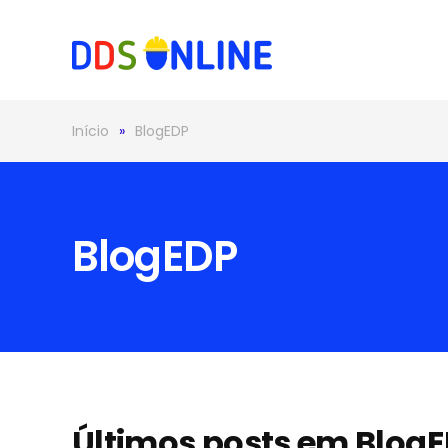
Skip to main content
Início
BlogEDP
BlogEDP
Últimos posts em Blog