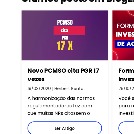
Novo PCMSO cita PGR 17
Form
vezes
Inve
Acide
19/03/2020 | Herbert Bento
29/10/2
que n
A harmonização das normas
Você 
regulamentadoras fez com
para r
que muitas NRs citassem o
Invest
PGR. É o caso da NR-07. Veja
Trabal
que PCMSO cita PGR 17 vezes.
infor
Ler Artigo